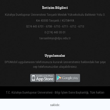
İletişim Bilgileri
Kütahya Dumlupınar Üniversitesi Tavşanlı Meslek Yüksekokulu Balıkesir Yolu 3.
Km 43300 Tavşanlı / KÜTAHYA
0274 443 6701 - 6708 - 6710 - 6711 - 6712 - 6713
0 (274) 443 05 01
tavsanlimyo@dpu.edu.tr
Uygulamalar
DPUMobil uygulamasını telefonunuza kurarak üniversitemiz hakkındaki her şeye
cep telefonunuzdan ulaşabilirsiniz.
T.C. Kütahya Dumlupınar Üniversitesi - Bilgi İşlem Daire Başkanlığı, Tüm hakları
saklıdır.