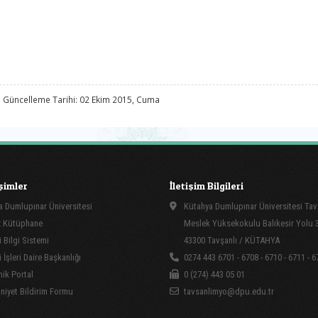
 Güncelleme Tarihi: 02 Ekim 2015, Cuma
işimler
İletişim Bilgileri
 Dumlupınar Üniversitesi
Kütahya Dumlupınar Üniversitesi Tav
 Kütüphane
Meslek Yüksekokulu Balıkesir Yolu 
 Bilgi Sistemi
43300 Tavşanlı / KÜTAHYA
İşleri Daire Başkanlığı
0274 443 6701 - 6708 - 6710 - 6711 - 6
ik Portal
0 (274) 443 05 01
yet Bildirim Formu
tavsanlimyo@dpu.edu.tr