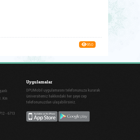
950
Uygulamalar
DPUMobil uygulamasını telefonunuza kurarak
şanlı
üniversitemiz hakkındaki her şeye cep
3. Km
telefonunuzdan ulaşabilirsiniz.
712 - 6713