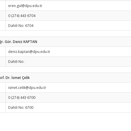
eren.gul@dpu.edu.tr
0 (274) 443 6704
Dahili No: 6704
ğr. Gör. Deniz KAPTAN
deniz.kaptan@dpu.edu.tr
Dahili No:
of. Dr. İsmet Çelik
ismet.celik@dpu.edu.tr
0 (274) 443 6700
Dahili No: 6700