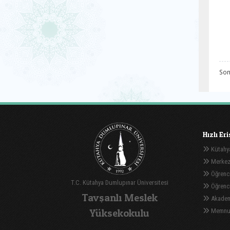
Son
Hızlı Er
Kütahya
Merkez
Öğrenci
T.C. Kütahya Dumlupınar Üniversitesi
Öğrenci 
Tavşanlı Meslek
Akadem
Yüksekokulu
Memnuni