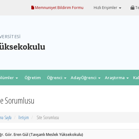
Memnuniyet Bildirim Formu
Hızlı Erişimler
Te
VERSİTESİ
Yüksekokulu
ölümler
Öğretim
Öğrenci
AdayÖğrenci
Araştırma
Ka
Elm.
te Sorumlusu
na Sayfa
İletişim
Site Sorumlusu
r. Gör. Eren Gül (Tavşanlı Meslek Yüksekokulu)