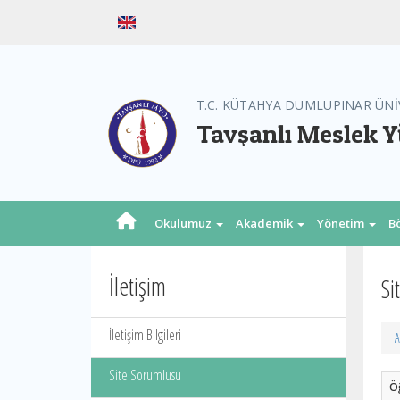
T.C. KÜTAHYA DUMLUPINAR ÜNİ
Tavşanlı Meslek 
Okulumuz
Akademik
Yönetim
B
İletişim
Si
İletişim Bilgileri
A
Site Sorumlusu
Öğ