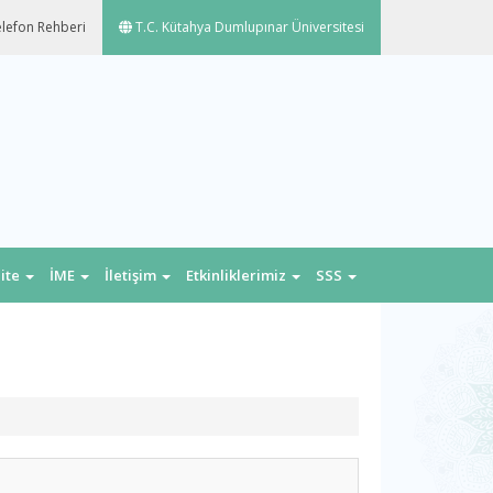
lefon Rehberi
T.C. Kütahya Dumlupınar Üniversitesi
lite
İME
İletişim
Etkinliklerimiz
SSS