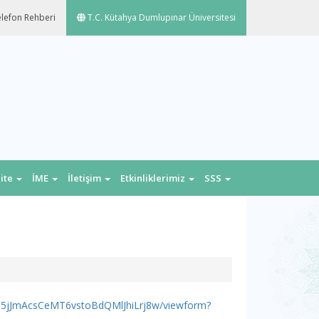
lefon Rehberi
T.C. Kütahya Dumlupınar Üniversitesi
lite
İME
İletişim
Etkinliklerimiz
SSS
5jJmAcsCeMT6vstoBdQMlJhiLrj8w/viewform?