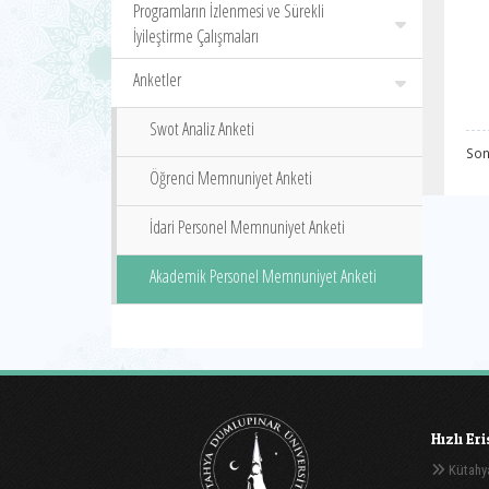
Programların İzlenmesi ve Sürekli
İyileştirme Çalışmaları
Anketler
Swot Analiz Anketi
Son
Öğrenci Memnuniyet Anketi
İdari Personel Memnuniyet Anketi
Akademik Personel Memnuniyet Anketi
Hızlı Er
Kütahya