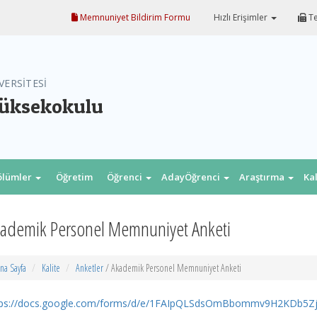
Memnuniyet Bildirim Formu
Hızlı Erişimler
Te
VERSİTESİ
Yüksekokulu
ölümler
Öğretim
Öğrenci
AdayÖğrenci
Araştırma
Ka
Elm.
ademik Personel Memnuniyet Anketi
na Sayfa
Kalite
Anketler
/ Akademik Personel Memnuniyet Anketi
tps://docs.google.com/forms/d/e/1FAIpQLSdsOmBbommv9H2KDb5Zj