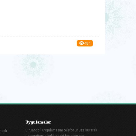
484
Uygulamalar
DPUMobil uygulamasını telefonunuza kurarak
şanlı
üniversitemiz hakkındaki her şeye cep