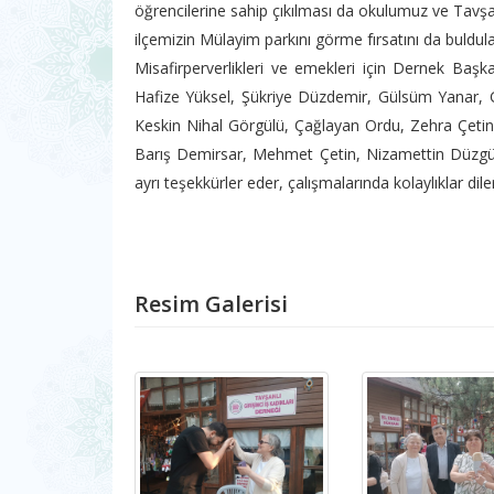
öğrencilerine sahip çıkılması da okulumuz ve Tavşa
ilçemizin Mülayim parkını görme fırsatını da buldula
Misafirperverlikleri ve emekleri için Dernek Ba
Hafize Yüksel, Şükriye Düzdemir, Gülsüm Yanar, G
Keskin Nihal Görgülü, Çağlayan Ordu, Zehra Çetin
Barış Demirsar, Mehmet Çetin, Nizamettin Düzgün
ayrı teşekkürler eder, çalışmalarında kolaylıklar diler
Resim Galerisi