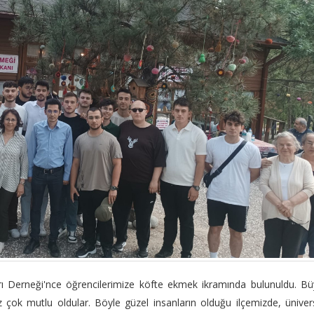
ları Derneği'nce öğrencilerimize köfte ekmek ikramında bulunuldu. B
z çok mutlu oldular. Böyle güzel insanların olduğu ilçemizde, üniver