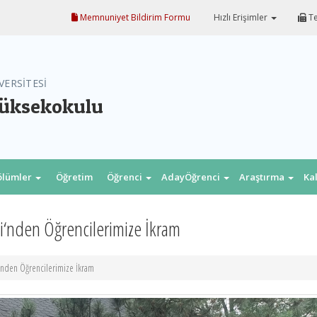
Memnuniyet Bildirim Formu
Hızlı Erişimler
Te
VERSİTESİ
Yüksekokulu
ölümler
Öğretim
Öğrenci
AdayÖğrenci
Araştırma
Ka
Elm.
ği‘nden Öğrencilerimize İkram
ği‘nden Öğrencilerimize İkram