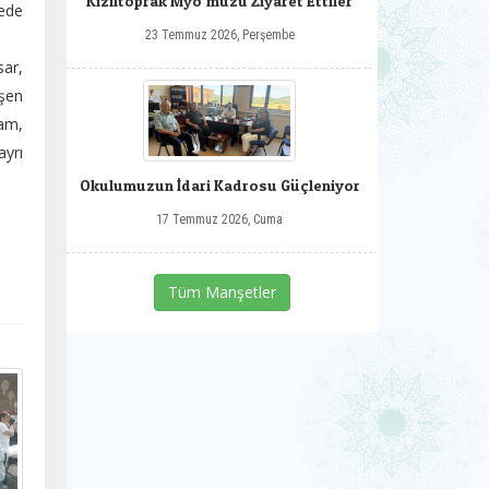
Kızıltoprak Myo’muzu Ziyaret Ettiler
yede
23 Temmuz 2026, Perşembe
sar,
yşen
ram,
ayrı
Okulumuzun İdari Kadrosu Güçleniyor
17 Temmuz 2026, Cuma
Tüm Manşetler