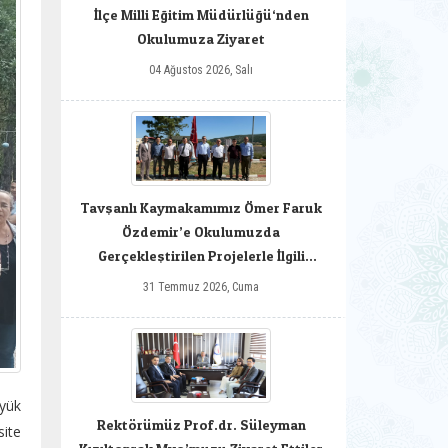
İlçe Milli Eğitim Müdürlüğü‘nden
Okulumuza Ziyaret
04 Ağustos 2026, Salı
Tavşanlı Kaymakamımız Ömer Faruk
Özdemir’e Okulumuzda
Gerçekleştirilen Projelerle İlgili
Bilgilendirme Yapıldı
31 Temmuz 2026, Cuma
üyük
Rektörümüz Prof.dr. Süleyman
site